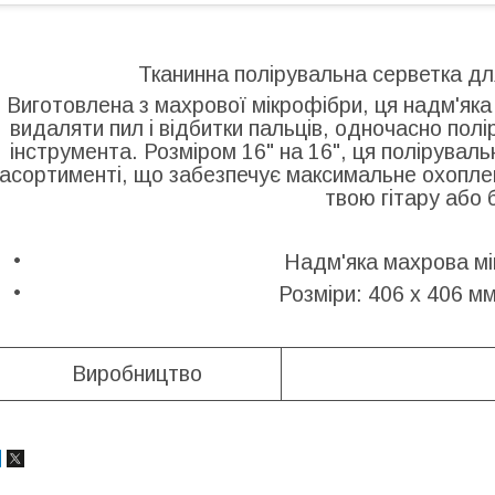
Тканинна полірувальна серветка дл
Виготовлена з махрової мікрофібри, ця надм'як
видаляти пил і відбитки пальців, одночасно по
інструмента. Розміром 16" на 16", ця полірува
асортименті, що забезпечує максимальне охопле
твою гітару або 
Надм'яка махрова м
Розміри: 406 х 406 мм
Виробництво