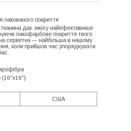
я лакованого покриття
а тканина дає змогу найефективніше
ліруючи лакофарбове покриття твого
льна серветка — найбільша в нашому
ння, коли прийшов час упорядкувати
бас.
ікрофібра
 (16"х16")
США