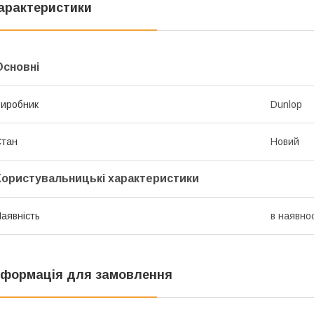
арактеристики
Основні
иробник
Dunlop
Стан
Новий
Користувальницькі характеристики
аявність
в наявнос
нформація для замовлення