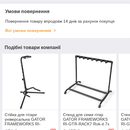
Умови повернення
Повернення товару впродовж 14 днів за рахунок покупця
Всі умови повернення
Подібні товари компанії
Стійка для гітари
Cтенд для семи гітар
Cтен
універсальна GATOR
GATOR FRAMEWORKS
GAT
FRAMEWORKS RI-
RI-GTR-RACK7 Rok-it 7x
RI-G
GTRSTD-1 Rok-It Standard
Collapsible Guitar Rack
3x C