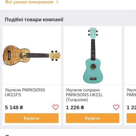
Всі умови повернення
Подібні товари компанії
Укулеле PARKSONS
Укулеле сопрано
Укул
UK21FS
PARKSONS UK21L
PAR
(Turquoise)
5 148
1 226
1 2
₴
₴
Купити
Купити