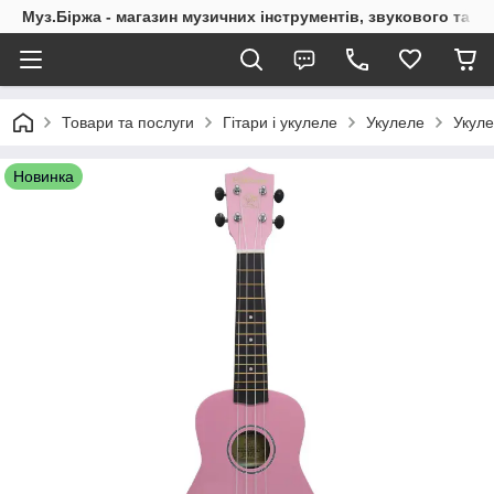
Муз.Біржа - магазин музичних інструментів, звукового та с
Товари та послуги
Гітари і укулеле
Укулеле
Укул
Новинка