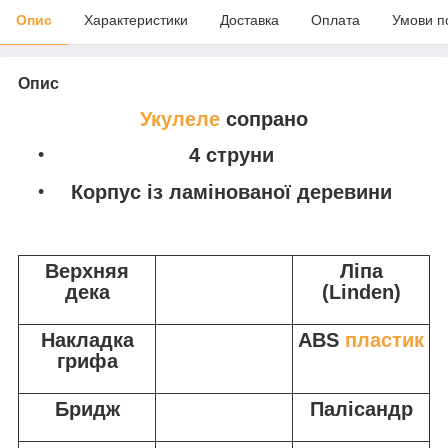
Опис
Характеристики
Доставка
Оплата
Умови п
Опис
Укулеле
сопрано
4 струни
Корпус із ламінованої деревини
Верхняя
Ліпа
дека
(Linden)
Накладка
ABS
пластик
грифа
Бридж
Палісандр