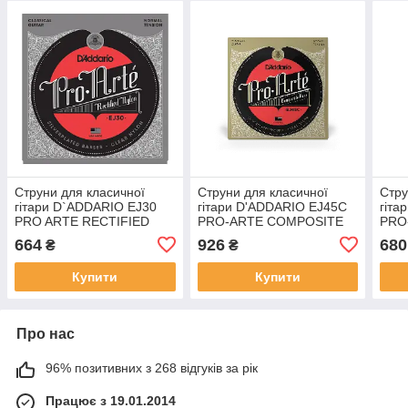
Струни для класичної
Струни для класичної
Стру
гітари D`ADDARIO EJ30
гітари D'ADDARIO EJ45C
гіта
PRO ARTE RECTIFIED
PRO-ARTE COMPOSITE
PRO
NORMAL TENSION
NORMAL TENSION
TEN
664
926
680
₴
₴
Купити
Купити
Про нас
96% позитивних з 268 відгуків за рік
Працює з 19.01.2014