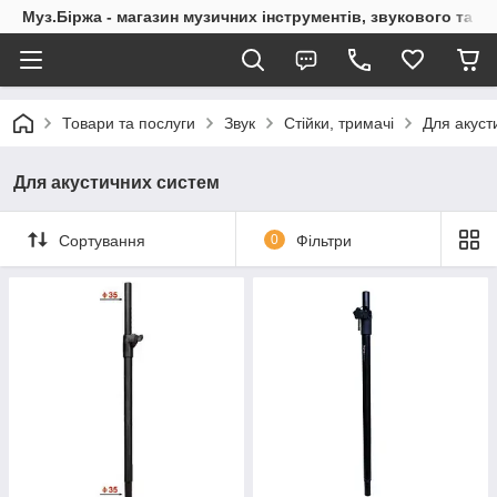
Муз.Біржа - магазин музичних інструментів, звукового та с
Товари та послуги
Звук
Стійки, тримачі
Для акуст
Для акустичних систем
Сортування
0
Фільтри