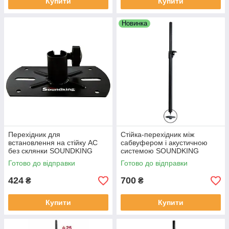
Купити
Купити
Новинка
Перехідник для
Стійка-перехідник між
встановлення на стійку АС
сабвуфером і акустичною
без склянки SOUNDKING
системою SOUNDKING
DC008
DB075
Готово до відправки
Готово до відправки
424
700
₴
₴
Купити
Купити