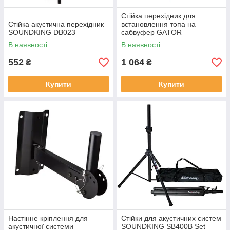
Стійка перехідник для
Стійка акустична перехідник
встановлення топа на
SOUNDKING DB023
сабвуфер GATOR
FRAMEWORKS GFW-SPK-
В наявності
В наявності
SUB60
552
1 064
₴
₴
Купити
Купити
Настінне кріплення для
Стійки для акустичних систем
акустичної системи
SOUNDKING SB400B Set