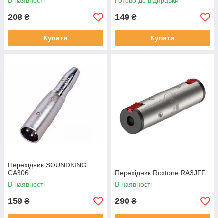
В наявності
Готово до відправки
208
149
₴
₴
Купити
Купити
Перехідник SOUNDKING
CA306
Перехідник Roxtone RA3JFF
В наявності
В наявності
159
290
₴
₴